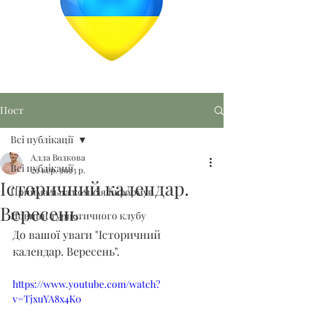
Пост
Всі публікації
Алла Волкова
Всі публікації
29 вер. 2023 р.
Історичний календар.
Приймальна комісія інформує
Вересень
Новини туристичного клубу
До вашої уваги "Історичний 
календар. Вересень".
https://www.youtube.com/watch?
v=TjxuYA8x4K0