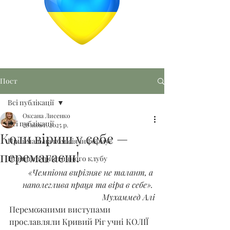
Пост
Всі публікації
Оксана Лисенко
Всі публікації
28 жовт. 2025 р.
Коли віриш у себе —
Приймальна комісія інформує
перемагаєш!
Новини туристичного клубу
«Чемпіона вирізняє не талант, а 
наполеглива праця та віра в себе». 
Мухаммед Алі
Переможними виступами 
прославляли Кривий Ріг учні КОЛІЇ 