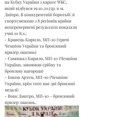
на Кубку України з карате WKC, 
який відбувся 19.10.2025р. в м. 
Дніпро. В конкурентній боротьбі зі 
спортсменами з 8 регіонів країни 
неперевершені результати показали 
учні 10 Кл.:
- Кравець Кирило, МП-10 (тричі 
Чемпіон України та бронзовий 
призер змагань)
- Самохвал Кирило, МП-10 (Чемпіон 
України, завоював срібну та 
бронзову нагороди)
- Биков Артем, МП-10 (Чемпіон 
України, крім того має дві бронзові 
медалі)
- Вовк Дмитро, МП-10 - бронзовий 
призер змагань.    