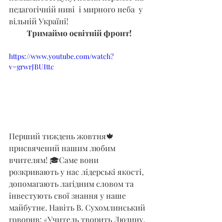
педагогічній ниві  і мирного неба  у 
вільній Україні!
Тримаймо освітній фронт!
https://www.youtube.com/watch?
v=grwrJBUIttc
Перший тиждень жовтня🍁  
присвячений нашим любим 
вчителям! 🎓Саме вони 
розкривають у нас лідерські якості,  
допомагають лагідним словом та 
інвестують свої знання у наше 
майбутнє. Навіть В. Сухомлинський 
говорив: «Учитель творить Людину. 