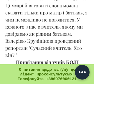
Ці мудрі й ваговиті слова можна 
сказати тільки про матір і батька», з 
чим неможливо не погодитися. У 
кожного з нас є вчитель, якому ми 
довіряємо як рідним батькам. 
Валерією Кручініною проведений 
репортаж "Сучасний вчитель. Хто 
він? "
Привітання від учнів КОЛІ
https://www.youtube.com/watch?
Є питання щодо вступу до
ліцею? Проконсультуємо!
v=zePFVRjQ7bo
Телефонуйте +380970000121