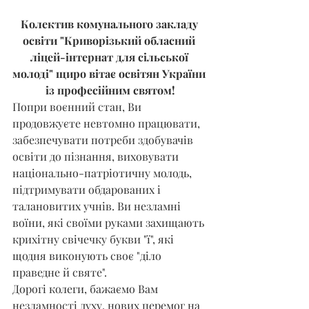
Колектив комунального закладу 
освіти "Криворізький обласний 
ліцей-інтернат для сільської 
молоді" щиро вітає освітян України 
із професійним святом!
Попри воєнний стан, Ви 
продовжуєте невтомно працювати, 
забезпечувати потреби здобувачів 
освіти до пізнання, виховувати 
національно-патріотичну молодь, 
підтримувати обдарованих і 
талановитих учнів. Ви незламні 
воїни, які своїми руками захищають 
крихітну свічечку букви "ї", які 
щодня виконують своє "діло 
праведне й святе".
Дорогі колеги, бажаємо Вам 
незламності духу, нових перемог на 