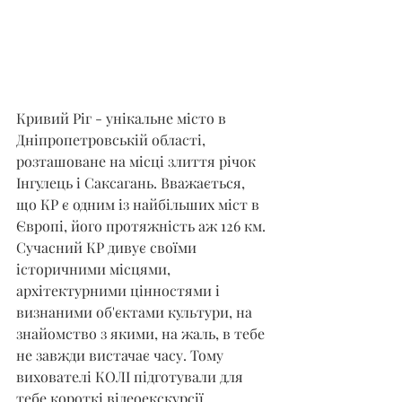
Кривий Ріг - унікальне місто в 
Дніпропетровській області, 
розташоване на місці злиття річок 
Інгулець і Саксагань. Вважається, 
що КР є одним із найбільших міст в 
Європі, його протяжність аж 126 км. 
Сучасний КР дивує своїми 
історичними місцями, 
архітектурними цінностями і 
визнаними об'єктами культури, на 
знайомство з якими, на жаль, в тебе 
не завжди вистачає часу. Тому 
вихователі КОЛІ підготували для 
тебе короткі відеоекскурсії 