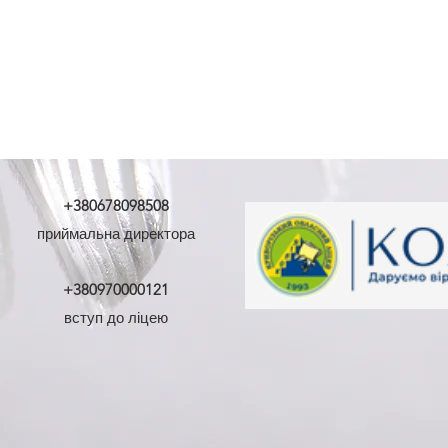
+380678098508
приймальна директора
+380970000121
вступ до ліцею