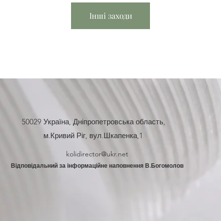
Інші заходи
50029 Україна, Дніпропетровська область,
м.Кривий Ріг, вул.Шкапенка,1
kolidirector@ukr.net
Відповідальний за інформаційне наповнення В.Богомолов