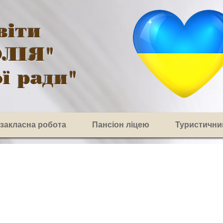
віти
ОЛІЯ"
ї ради"
озакласна робота
Пансіон ліцею
Туристични