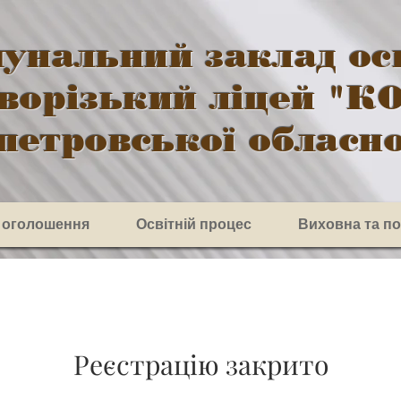
унальний заклад ос
ворізький ліцей "К
петровської обласно
 оголошення
Освітній процес
Виховна та п
Реєстрацію закрито