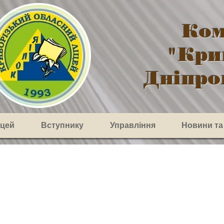
Ком
"Кри
Дніпро
іцей
Вступнику
Управління
Новини та