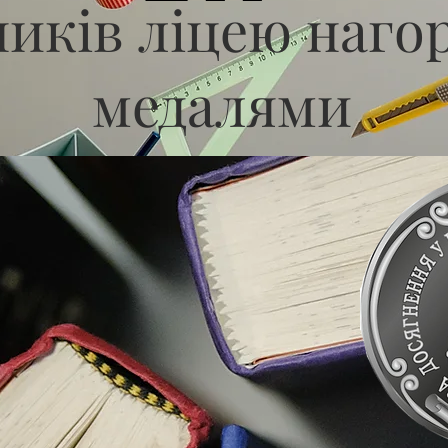
иків ліцею наго
медалями