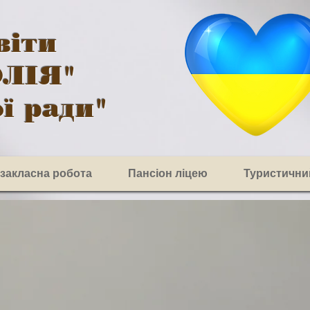
віти
ОЛІЯ"
ї ради"
озакласна робота
Пансіон ліцею
Туристични