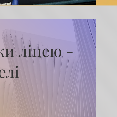
и ліцею -
елі