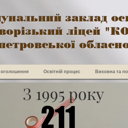
унальний заклад ос
ворізький ліцей "К
петровської обласно
 оголошення
Освітній процес
Виховна та п
З 1995 рок
у
211
211