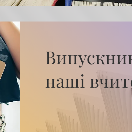
Випускник
наші вчит