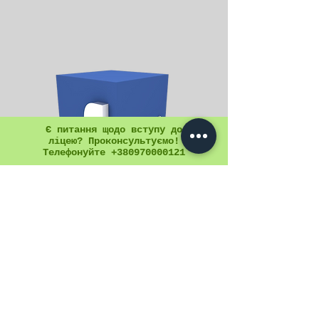
Є питання щодо вступу до
ліцею? Проконсультуємо!
Телефонуйте +380970000121