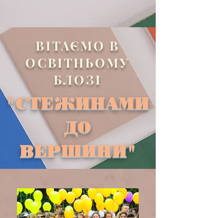
ВІТАЄМО В
ОСВІТНЬОМУ
БЛОЗІ
"СТЕЖИНАМИ
ДО
ВЕРШИНИ"