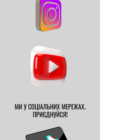
МИ У СОЦІАЛЬНИХ МЕРЕЖАХ.
МИ У СОЦІАЛЬНИХ МЕРЕЖАХ.
ПР�ИЄДНУЙСЯ!
ПРИЄДНУЙСЯ!