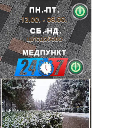
ПН.-ПТ.
13.00. - 08.00
.
СБ.-НД.
цілодобово
МЕДПУНКТ