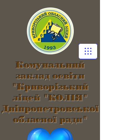
Комунальний
заклад освіти
"Криворізький
ліцей "КОЛІЯ"
Дніпропетровської
обласної ради"